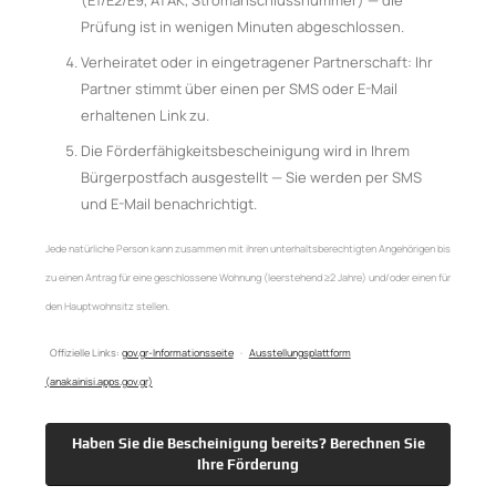
Prüfung ist in wenigen Minuten abgeschlossen.
Verheiratet oder in eingetragener Partnerschaft: Ihr
Partner stimmt über einen per SMS oder E-Mail
erhaltenen Link zu.
Die Förderfähigkeitsbescheinigung wird in Ihrem
Bürgerpostfach ausgestellt — Sie werden per SMS
und E-Mail benachrichtigt.
Jede natürliche Person kann zusammen mit ihren unterhaltsberechtigten Angehörigen bis
zu einen Antrag für eine geschlossene Wohnung (leerstehend ≥2 Jahre) und/oder einen für
den Hauptwohnsitz stellen.
Offizielle Links:
gov.gr-Informationsseite
·
Ausstellungsplattform
(anakainisi.apps.gov.gr)
Haben Sie die Bescheinigung bereits? Berechnen Sie
Ihre Förderung