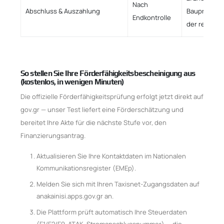
Nach
Abschluss & Auszahlung
Bauprüfer 
Endkontrolle
der restlic
So stellen Sie Ihre Förderfähigkeitsbescheinigung aus
(kostenlos, in wenigen Minuten)
Die offizielle Förderfähigkeitsprüfung erfolgt jetzt direkt auf
gov.gr — unser Test liefert eine Förderschätzung und
bereitet Ihre Akte für die nächste Stufe vor, den
Finanzierungsantrag.
Aktualisieren Sie Ihre Kontaktdaten im Nationalen
Kommunikationsregister (EMEp).
Melden Sie sich mit Ihren Taxisnet-Zugangsdaten auf
anakainisi.apps.gov.gr an.
Die Plattform prüft automatisch Ihre Steuerdaten
(E1/E2/E9, ATAK, Stromanschlussnummer) — die