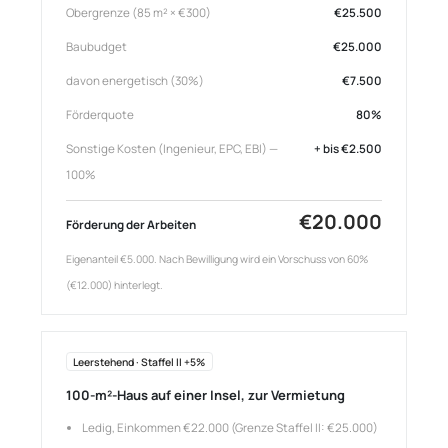
Obergrenze (85 m² × €300)
€25.500
Baubudget
€25.000
davon energetisch (30%)
€7.500
Förderquote
80%
Sonstige Kosten (Ingenieur, EPC, EBI) —
+ bis €2.500
100%
€20.000
Förderung der Arbeiten
Eigenanteil €5.000. Nach Bewilligung wird ein Vorschuss von 60%
(€12.000) hinterlegt.
Leerstehend · Staffel II +5%
100-m²-Haus auf einer Insel, zur Vermietung
Ledig, Einkommen €22.000 (Grenze Staffel II: €25.000)