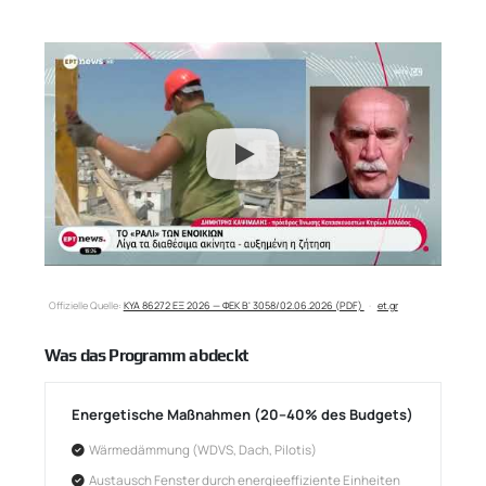
Offizielle Quelle:
ΚΥΑ 86272 ΕΞ 2026 — ΦΕΚ Β' 3058/02.06.2026 (PDF)
·
et.gr
Was das Programm abdeckt
Energetische Maßnahmen (20–40% des Budgets)
Wärmedämmung (WDVS, Dach, Pilotis)
Austausch Fenster durch energieeffiziente Einheiten