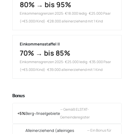
80% → bis 95%
Einkommensgrenzen 2025: €18.000 ledig · €25.000 Paar
(+€5.000/Kind) · €28.000 alleinerziehend mit 1 Kind
Einkommensstaffel II
70% → bis 85%
Einkommensgrenzen 2025: €25.000 ledig · €35.000 Paar
(+€5.000/Kind) · €39.000 alleinerziehend mit 1 Kind
Bonus
— Gemäß ELSTAT-
+5%
Berg-/Inselgebiete
Gemeinderegister
Alleinerziehend (alleiniges
— Ein Bonus für