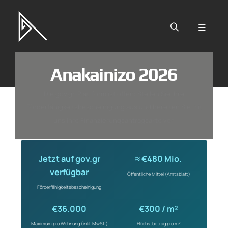
Zum Hauptinhalt springen
Anakainizo 2026
Die gov.gr-Plattform ist offen: Stellen Sie Ihre
Förderfähigkeitsbescheinigung aus und bereiten Sie mit
uns Ihre Finanzierungsantragsakte vor.
Jetzt auf gov.gr
≈ €480 Mio.
verfügbar
Öffentliche Mittel (Amtsblatt)
Förderfähigkeitsbescheinigung
€36.000
€300 / m²
Maximum pro Wohnung (inkl. MwSt.)
Höchstbetrag pro m²