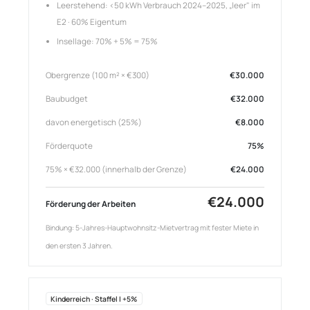
Leerstehend: <50 kWh Verbrauch 2024–2025, „leer" im
E2 · 60% Eigentum
Insellage: 70% + 5% = 75%
Obergrenze (100 m² × €300)
€30.000
Baubudget
€32.000
davon energetisch (25%)
€8.000
Förderquote
75%
75% × €32.000 (innerhalb der Grenze)
€24.000
€24.000
Förderung der Arbeiten
Bindung: 5-Jahres-Hauptwohnsitz-Mietvertrag mit fester Miete in
den ersten 3 Jahren.
Kinderreich · Staffel I +5%