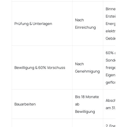
Binnen 3 M
Ersteinstufu
Nach
Prüfung & Unterlagen
Energieaus
Einreichung
elektronisc
Gebäudeau
60% auf ein
Sonderkont
Nach
Bewilligung & 60% Vorschuss
freigegeben
Genehmigung
Eigenmittel 
geflossen s
Bis 18 Monate
Abschluss 
Bauarbeiten
ab
am 31.12.202
Bewilligung
2. Energiea