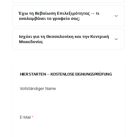
Έχω τη Βεβαίωση Επιλεξιμότητας — τι
αναλαμβάνει το γραφείο σας;
Ισχύει για τη Θεσσαλονίκη και την Κεντρική
Μακεδονία;
HIER STARTEN — KOSTENLOSE EIGNUNGSPRÜFUNG
Vollständiger Name
E-Mail
*