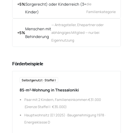
+5%
Sorgerecht) oder Kinderreich (3+
die
Kinder)
Familienkategorie
— Antragsteller, Ehepartner oder
Menschen mit
+5%
abhängiges Mitglied — nur bei
Behinderung
Eigennutzung
Förderbeispiele
Selbstgenutzt · Staffel I
85-m²-Wohnung in Thessaloniki
Paar mit 2 Kindern, Familieneinkommen €31.000
(Grenze Staffel I: €35.000)
Hauptwohnsitz (E1 2025) · Baugenehmigung 1978 ·
Energieklasse D