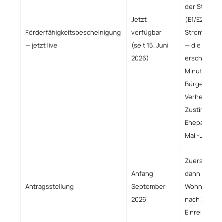
der Steuer
Jetzt
(E1/E2/E9, A
Förderfähigkeitsbescheinigung
verfügbar
Stromansch
— jetzt live
(seit 15. Juni
— die Besch
2026)
erscheint b
Minuten im
Bürgerpostf
Verheiratet
Zustimmung
Ehepartners
Mail-Link
Zuerst leer
Anfang
dann selbst
Antragsstellung
September
Wohnungen —
2026
nach Zeitst
Einreichung