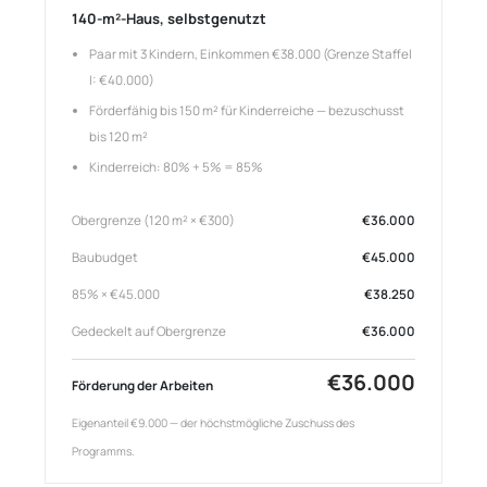
140-m²-Haus, selbstgenutzt
Paar mit 3 Kindern, Einkommen €38.000 (Grenze Staffel
I: €40.000)
Förderfähig bis 150 m² für Kinderreiche — bezuschusst
bis 120 m²
Kinderreich: 80% + 5% = 85%
Obergrenze (120 m² × €300)
€36.000
Baubudget
€45.000
85% × €45.000
€38.250
Gedeckelt auf Obergrenze
€36.000
€36.000
Förderung der Arbeiten
Eigenanteil €9.000 — der höchstmögliche Zuschuss des
Programms.